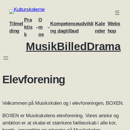
Skip
to
Pra
O
content
Tilmel
Kompetenceudvikli
Kale
Webs
ktis
m
ding
ng dagtilbud
nder
hop
k
os
Musik
Billed
Drama
Elevforening
Velkommen på Musikskolen og i elevforeningen, BOXEN.
BOXEN er Musikskolens elevforening. Vores ønske og
ambition er at skabe et stærkere fællesskab i alle kor,
bands, ensembler og orkestre på Musikskolen.