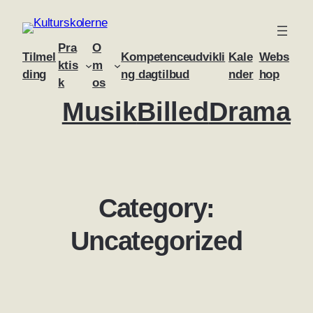
Skip
to
Pra
O
content
Tilmel
Kompetenceudvikli
Kale
Webs
ktis
m
ding
ng dagtilbud
nder
hop
k
os
Musik
Billed
Drama
Category:
Uncategorized