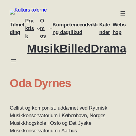
Skip
to
Pra
O
content
Tilmel
Kompetenceudvikli
Kale
Webs
ktis
m
ding
ng dagtilbud
nder
hop
k
os
Musik
Billed
Drama
Oda Dyrnes
Cellist og komponist, uddannet ved Rytmisk
Musikkonservatorium i København, Norges
Musikkhøgskole i Oslo og Det Jyske
Musikkonservatorium i Aarhus.