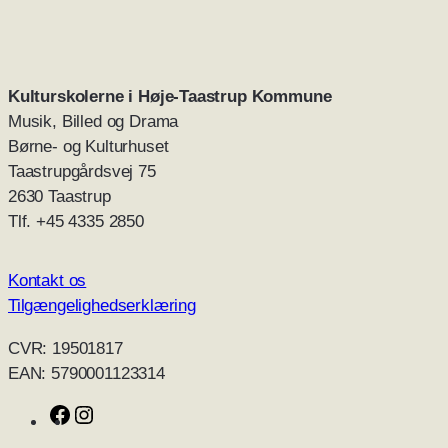
Kulturskolerne i Høje-Taastrup
Kommune
Musik, Billed og Drama
Børne- og Kulturhuset
Taastrupgårdsvej 75
2630 Taastrup
Tlf. +45 4335 2850
Kontakt os
Tilgængelighedserklæring
CVR: 19501817
EAN: 5790001123314
K
K
u
u