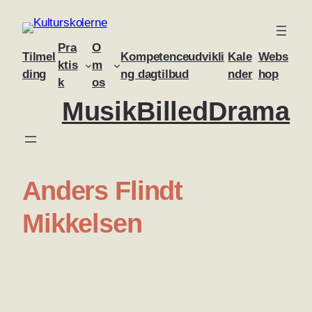
Skip
to
Pra
O
content
Tilmel
Kompetenceudvikli
Kale
Webs
ktis
m
ding
ng dagtilbud
nder
hop
k
os
Musik
Billed
Drama
Anders Flindt
Mikkelsen